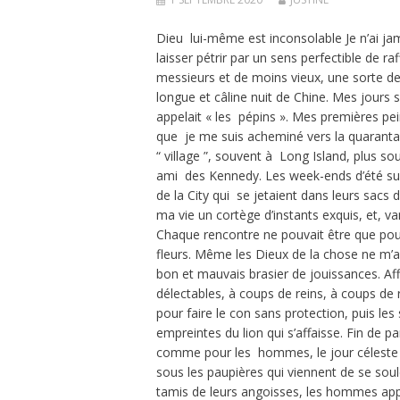
Dieu lui-même est inconsolable Je n’ai jamais envisagé l’existence sous un autre angle que celui de me laisser pétrir par un sens perfectible de raffinement, dans une suite de jours de grâces, de vieux messieurs et de moins vieux, une sorte de manège où la passion donnée, reçue, a fait de ma vie une longue et câline nuit de Chine. Mes jours se sont écoulés confortablement à l’abri de ce que ma mère appelait « les pépins ». Mes premières peines de cœur ne m’ayant pas terrassé, c’est sans grand fracas que je me suis acheminé vers la quarantaine. Mes jours, mes années ont vite passé, à naviguer dans le “ village ”, souvent à Long Island, plus souvent encore up-state New York, à Rheincliff, chez Victor, un ami des Kennedy. Les week-ends d’été sur la pelouse, les longues siestes, les amis arrivés dans la nuit de la City qui se jetaient dans leurs sacs de couchage pour partager le café du matin avaient fait de ma vie un cortège d’instants exquis, et, vanité des vanités de moi, un maître de l’art à la manœuvre. Chaque rencontre ne pouvait être que pour la vie, mais « loving » ne durait que le temps d’un cerisier en fleurs. Même les Dieux de la chose ne m’auraient pas ravi la flamme du charme de ces aubaines, de ce bon et mauvais brasier de jouissances. Affadir mon langage serait un viol manifeste de ces temps délectables, à coups de reins, à coups de râble. Au début je ne me suis pas inquiété, j’en avais trop vu pour faire le con sans protection, puis les sentinelles se sont endormies. Dernières foulées, ultimes empreintes du lion qui s’affaisse. Fin de parcours où les feuilles ne bruissent plus. Pour les animaux comme pour les hommes, le jour céleste vient de se lever. Le roi meurt dans la lumière naissante, sous les paupières qui viennent de se soulever, un rayon de soleil passe encore. Depuis mille ans, au tamis de leurs angoisses, les hommes appellent leur mère. Les bêtes aussi. La flèche s’est enfoncée. Elle est là, dans ma chair, plantée au beau milieu de mon corps. Cheanee se souvint du regard de tendresse de la femme noire qui accourait quand il s’inventait un danger. Il avait besoin de ce regard bienveillant qui faisait de lui la chose la plus précieuse que cette femme possédait au monde. Avec elle, il se savait en lieu sûr. Il se sentait à nouveau de passage, comme dans le temps de son enfance en Afrique. Cela a commencé avec une première douleur dans l’abdomen et une petite fièvre qui ne me quittait pas. Alors j’ai pensé appendicite, troubles digestifs, des mots qui rassurent. Cette nuit, à une heure du matin, je vomis, à deux heures, je m’agenouille au pied du lit, j’enfouis ma tête dans mes mains, comme au pensionnat de Nairobi. À la place d’une prière, c’est un gémissement qui sort, en même temps qu’une matière nauséabonde s’échappe de mon ventre ballonné. Alors une sale idée s’est fixée comme un implant, mes viscères se sont ajustés à une sensation très nette : quelque chose se mettait en place, enfouie dans un organisme qui risquait illico presto de m’être hostile. Pas une mais mille fois j’aurais souhaité être un argonaute sans autre visée que de voir l’autre se tordre fébrilement des ardeurs de nos corps. Début et fin de la séquence érotique, la flèche a saccagé le rêve sensuel. Je ne suis que ma doublure, crevé avant d’avoir commencé, sans pouvoir oublier cette main omniprésente qui me laboure le ventre, je ne perçois de moi qu’un ver agité et enrayé dans ses élans. Le matin a été long à venir. Échapper à cet envahissement du mal qui poussait dans ma tête, plié à terre, les mains plaquées sur le ventre épuisé par la douleur a été ma première épreuve du mal vu par le petit trou de la lorgnette. Je ne sais plus comment quitter ce corps qui me martyrise qui devient mon ennemi cruel alors que je l’ai traité comme le complice de toutes mes extases. Au premier rayon du jour, je me jette dans mon pantalon, mal rasé comme un homeless qui ne s’est pas lavé depuis plusieurs jours. Je me flanque dans un taxi, direction Doctor’s Hospital, quatre-vingt troisième 