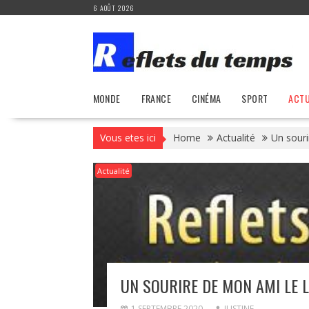
Skip
6 AOÛT 2026
to
content
MONDE
FRANCE
CINÉMA
SPORT
ACTU
Vous etes ici
Home
Actualité
Un souri
Actualité
UN SOURIRE DE MON AMI LE L
1 SEPTEMBRE 2020
JUSTINE