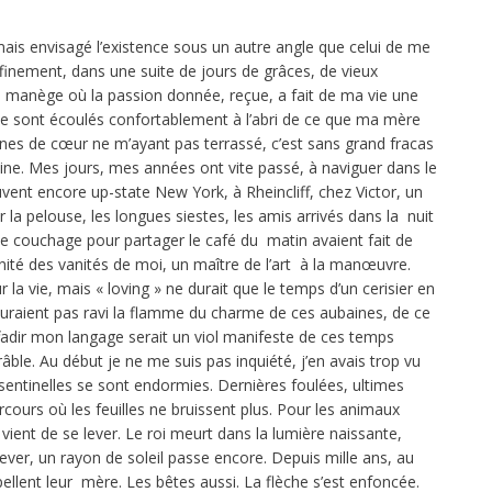
rue, service du Docteur Ephtimious. La dernière fois que je l’avais vu, c’était pour accompagner Luiz. J’avais cédé à la proposition du docteur, j’avais fait le test et je m’étais empressé de tout oublier. Seul sur ma banquette, une question me plonge dans un malaise terrifiant : dans quel enfer vais-je atterrir ? Enfin, la porte du cabinet s’ouvre. Les quatre pas qui me séparent du médecin ont quatre-vingt mille périmètres d’angoisses à transporter dans mes chaussures. Ma tête ne répond à aucune des parades de ce régicide de la maladie du monde actuel, A.I.D.S. Je crois qu’il va m’ausculter mais il se dirige vers son bureau et ouvre un dossier. A cet instant, je crois encore qu’il va consulter son agenda. Mon regard est encore pétri d’effroi mais je pense : s’il me parle de Luiz, je le bénis. Hagard, j’entends le docteur Ephtimious me lire le compte-rendu de mes analyses avec des mots propres et précis comme lui. L’homme, un grec de petite taille, s’est exprimé dans un français on ne peut plus correct. En d’autres circonstances, je lui aurais demandé comment il avait acquis une telle maîtrise de notre langue. Aujourd’hui je m’en tape. Je pose la main sur mon ventre. Je lis. Je connais maintenant le dernier cas du péril de ce siècle royalement fourni en aléas en tous genres. Qui s’est jamais cru vulnérable ? Qui peut encaisser une donnée aussi foudroyante sans penser à une fosse où expulser ces quelques spasmes mal placés ? Ce type m’a sonné. Exit. Je me récupère sur le trottoir, comme un paquet de merde à faire fuir tout ce qui bouge avec un cul bien balancé. Je ne fume pas, je ne bois pas, j’ai ma ligne de jeune homme, je me suis laissé mener sur le parvis de la mort en baisant. Que je veuille ou pas, il faudra plier bagages…fuck…passing away…avec un si beau temps…inventer tout ce qui pourra m’aider à passer le dernier cap avant de tout larguer… Cheanee mettait un pied devant l’autre, sans savoir où il marchait, tout frémissait autour de lui. Il ne parlait à personne, il parlait seul, trop heureux encore d’entendre sa voix. Comment un jour peut-il être si beau et si menaçant à la fois ? La vue des amandiers en fleurs de la quatre-vingt troisième, l’air paisible des gens, ça, c’est la main de Dieu. Comment un jour ensoleillé peut-il déraper en glissade mortelle ? Toute la douceur de ce jour printanier redit un art de vie, accueille une caresse. Serais-je le seul à éprouver cette qualité de l’air qui vient de s’immobiliser sur moi, autour de moi ? Si je l’osais, je demanderais au type qui vient vers moi, à tous ces gens s’ils sentent la qualité exceptionnelle de cette heure en ces lieux. Une insigne singularité qui n’appartiendrait pas seulement à celui qui vient de découvrir qu’il a un compteur coriace dans la tête, avec une bombe en prime dans le bide mais que le jour, de délicatesse en délicatesse, se répartit en petites parcelles de jouissances. Il se peut bien que j’assiste là au premier matin d’un monde qui se tire sous chacun de mes pas. Cheanee était groggy, il ne pouvait canaliser son émotion. Il perdit de vue la main de Dieu et en même temps le sens de la vision et le sens de la marche en partant à droite et à gauche, il appuya sa tête sur son bras contre le mur et longea dans le noir. Il sentit son corps devenir léger, il se retrouva à nouveau au Doctor’s Hospital face au docteur Ephtimous et ses mots de réconfort. Il était maintenant cinq heures de l’après-midi, sur le trottoir de la quatre-vingt troisième, il avançait pleurant et trimballant son virus mortel n’ignorant rien de cet implacable gestionnaire de la nature qui savait varier ses modules de dévastation diaboliquement. Cheanee savait ce qu’il charriait, accélérant son rythme, il accompagnait de mots de terreur et de ferveur, espérant l’impossible tout en sachant l’irréversible. Il eut cependant comme la perception d’avoir à ses côtés un compagnon mais cela disparut instantanément, comme s’il avait transgressé un champ inconnu. Marcher autant que je le peux, voir la jolie vie autour de moi, entendre les gens parler normalement, même avec un grondement volcaniquedans la cage thoracique, arriver au fond de la question et partir. Dites, faites que je marche, que je fasse le tour de la terre, que je voie des têtes de gens qui n’ont rien, des gras qui bouffent comme des porcs, avec leur hot-dogs dégoulinant sur leurs lippes dégueulasses, des moches, des tordus qui se foutent de tout. Faites que je leur ressemble, que je crie que vieux mecs et moins vieux, je veux effacer ce manège, tordre le cou à toutes ces frasques, cogner toutes ces équipées, où la passion donnée, reçue, vendue m’a fait avancer de la vie facile à la prison de mon corps dans l’attente d’une petite perte de connaissance. Mon Dieu, ne m’abandonne pas, si tu veux, tu peux tout effacer, et peut-être, je pourrais éviter pour quelque temps encore ce que ma mère appelait les pépins. Ce soir, il faudra que je dise à Luiz comment ça s’est passé chez le docteur. Les nouvelles courent vite mid-town. Les secousses seront rudes. Cheanee avait beaucoup marché. Il y avait un moment que les amandiers en fleurs avaient disparu avec la 83ème, que Madison était dépassée et il se retrouvait dans Central Park sans trop savoir comment. Flapi, vidé par ce trajet, il se laissa tomber sur le premier banc venu. Planté là, entre les vieux, les nurses, les gosses, les rollers, les joggers, tous les autres, ce paradis perdu auquel il n’avait jamais accordé d’intérêt, un autre monde. Ils passeront tous par là, mais personne ne leur a fixé une date de sortie. Sur ce banc, je suis en décalage horaire face à ces vieux qui peuvent à peine se redresser, à ces mummies, à ces homeless heureux. C’est comme ça que je me vois, anéanti par une vie mi-gagnée mi-perdue, sous les