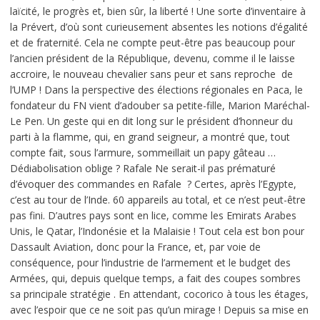
laïcité, le progrès et, bien sûr, la liberté ! Une sorte d’inventaire à
la Prévert, d’où sont curieusement absentes les notions d’égalité
et de fraternité. Cela ne compte peut-être pas beaucoup pour
l’ancien président de la République, devenu, comme il le laisse
accroire, le nouveau chevalier sans peur et sans reproche de
l’UMP ! Dans la perspective des élections régionales en Paca, le
fondateur du FN vient d’adouber sa petite-fille, Marion Maréchal-
Le Pen. Un geste qui en dit long sur le président d’honneur du
parti à la flamme, qui, en grand seigneur, a montré que, tout
compte fait, sous l’armure, sommeillait un papy gâteau …
Dédiabolisation oblige ? Rafale Ne serait-il pas prématuré
d’évoquer des commandes en Rafale ? Certes, après l’Egypte,
c’est au tour de l’Inde. 60 appareils au total, et ce n’est peut-être
pas fini. D’autres pays sont en lice, comme les Emirats Arabes
Unis, le Qatar, l’Indonésie et la Malaisie ! Tout cela est bon pour
Dassault Aviation, donc pour la France, et, par voie de
conséquence, pour l’industrie de l’armement et le budget des
Armées, qui, depuis quelque temps, a fait des coupes sombres
sa principale stratégie . En attendant, cocorico à tous les étages,
avec l’espoir que ce ne soit pas qu’un mirage ! Depuis sa mise en