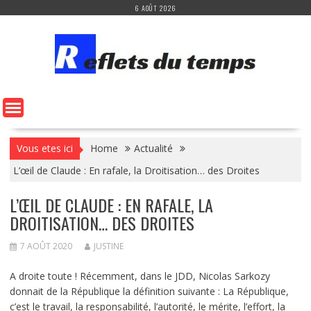
Skip
6 AOÛT 2026
to
content
Vous etes ici
Home
Actualité
L’œil de Claude : En rafale, la Droitisation… des Droites
L’ŒIL DE CLAUDE : EN RAFALE, LA
DROITISATION… DES DROITES
7 AOÛT 2020
JUSTINE
A droite toute ! Récemment, dans le JDD, Nicolas Sarkozy
donnait de la République la définition suivante : La République,
c’est le travail, la responsabilité, l’autorité, le mérite, l’effort, la